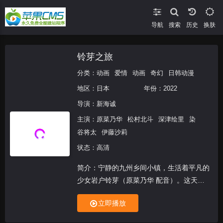
导航
搜索
换肤
铃芽之旅
分类：
动画
爱情
动画
奇幻
日韩动漫
地区：
日本
年份：
2022
导演：
新海诚
主演：
原菜乃华
松村北斗
深津绘里
染
谷将太
伊藤沙莉
状态：高清
简介：宁静的九州乡间小镇，生活着平凡的
少女岩户铃芽（原菜乃华 配音）。这天上
学路上，她邂逅了神秘的白衣青年宗像草太
立即播放
（松村北斗 配音）。草太的言行举止引起
了铃芽的好奇，她随着这个青年来到了一处