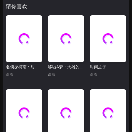
猜你喜欢
名侦探柯南：绀青之拳
哆啦A梦：大雄的绘画奇遇记
时间之子
高清
高清
高清