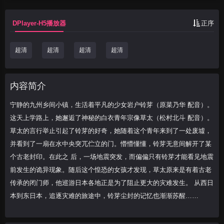
废墟，并看到了一
DPlayer-H5播放器
正序
超清
超清
超清
超清
内容简介
宁静的九州乡间小镇，生活着平凡的少女岩户铃芽（原菜乃华 配音）。
这天上学路上，她邂逅了神秘的白衣青年宗像草太（松村北斗 配音）。
草太的言行举止引起了铃芽的好奇，她随着这个青年来到了一处废墟，
并看到了一扇在水中央突兀伫立的门。懵懵懂懂，铃芽无意间解开了某
个古老封印。在此之 后，一场地震突发，而偏偏只有铃芽才能看见地震
前发生的诡异现象。随后这个惶恐的女孩才发现，草太原来是有着古老
传承的闭门师，他巡游日本各地正是为了阻止更大的灾难发生。 从西日
本到东日本，追逐灾难的旅途中，铃芽尘封的记忆也渐渐苏醒……