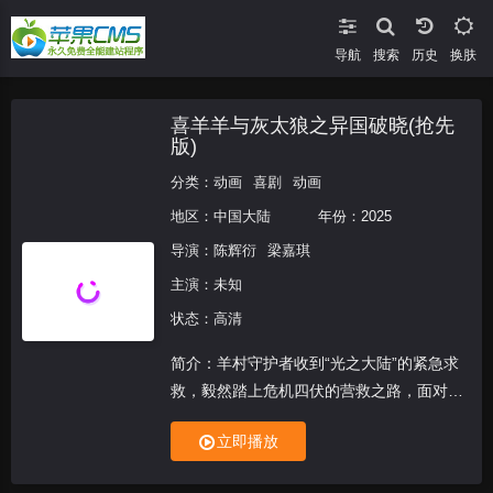
导航
搜索
换肤
喜羊羊与灰太狼之异国破晓(抢先
版)
分类：
动画
喜剧
动画
地区：
中国大陆
年份：
2025
导演：
陈辉衍
梁嘉琪
主演：未知
状态：高清
简介：羊村守护者收到“光之大陆”的紧急求
救，毅然踏上危机四伏的营救之路，面对未
知的阴谋与强敌。羊狼们是否能拨开迷雾重
立即播放
见光明，光之大陆的命运又将何去何从……
光明与黑暗的决战一触即发。