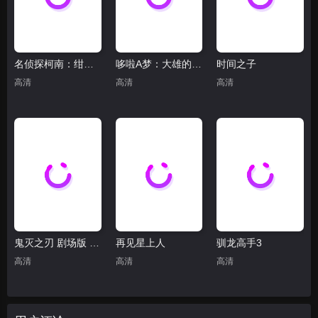
名侦探柯南：绀青之拳
哆啦A梦：大雄的绘画奇遇记
时间之子
高清
高清
高清
鬼灭之刃 剧场版 无限城篇(抢先版)
再见星上人
驯龙高手3
高清
高清
高清