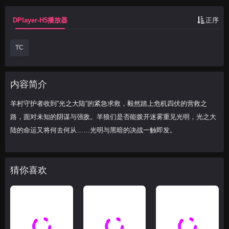
DPlayer-H5播放器
正序
TC
内容简介
羊村守护者收到“光之大陆”的紧急求救，毅然踏上危机四伏的营救之
路，面对未知的阴谋与强敌。羊狼们是否能拨开迷雾重见光明，光之大
陆的命运又将何去何从……光明与黑暗的决战一触即发。
猜你喜欢