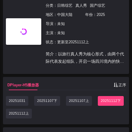
分类：
日韩综艺
真人秀
国产综艺
地区：
中国大陆
年份：
2025
导演：未知
主演：未知
状态：更新至20251112上
简介：以旅行真人秀为核心形式，由两个代
际代表发起组队，开启一场四川境内的快乐
灵感之旅，一起为年轻人探索远方的快乐灵
感，最终输出关于快乐的不同答案。节目融
合自然风光、人文烟火，旨在帮助年轻人缓
DPlayer-H5播放器
正序
解内耗，获得心灵...
20251031
20251107下
20251107上
20251112下
20251112上