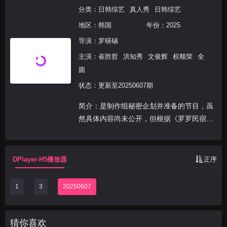
分类：
日韩综艺
真人秀
日韩综艺
地区：
韩国
年份：
2025
导演：
罗暎锡
主演：
崔胜哲
洪知秀
文俊辉
权顺荣
全
圆
状态：更新至20250607期
简介：是制作组秘密企划并准备的节目，虽
然具体内容尚未公开，但根据《罗罗民宿》
的题目，预计将成为"民宿"营业概念的综艺
节目。
DPlayer-H5播放器
正序
1
3
20250607
猜你喜欢