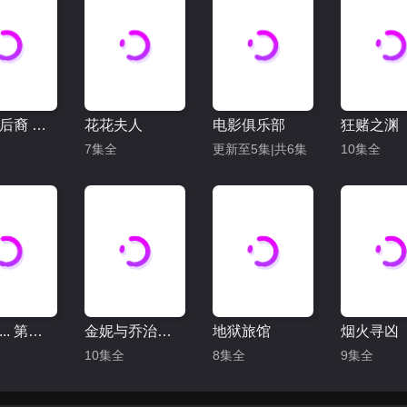
吸血鬼后裔 第一季
花花夫人
电影俱乐部
狂赌之渊
7集全
更新至5集|共6集
10集全
就这样... 第三季
金妮与乔治娅 第三季
地狱旅馆
烟火寻凶
10集全
8集全
9集全