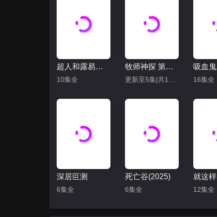
超人和露易丝 第四季
牧师神探 第十季
10集全
更新至5集|共10集
16集全
深居叵测
死亡谷(2025)
6集全
6集全
12集全