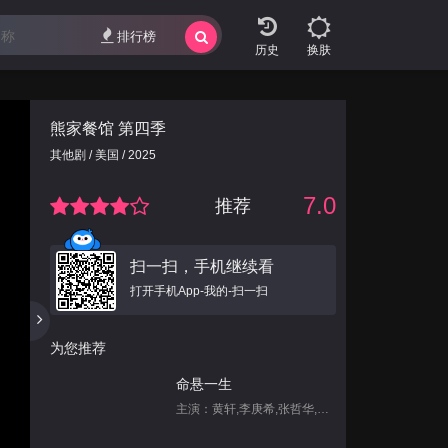
排行榜
换肤
熊家餐馆 第四季
其他剧 / 美国 / 2025
7.0
推荐
扫一扫，手机继续看
打开手机App-我的-扫一扫
为您推荐
命悬一生
主演：黄轩,李庚希,张哲华,白宇帆,尹昉,姜珮瑶