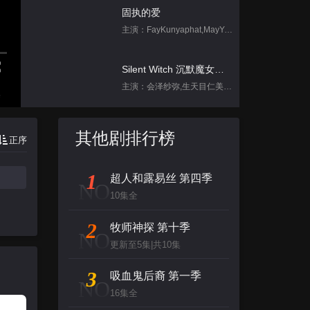
固执的爱
主演：FayKunyaphat,MayYada
Silent Witch 沉默魔女的秘密
主演：会泽纱弥,生天目仁美,诹访部顺一,坂田将吾,中岛良
集
跳进地理书的旅行2025·甘肃篇
其他剧排行榜
正序
主演：不齐男团
1
超人和露易丝 第四季
刀尖舞者
NO
10集全
主演：赵菲,储小蕾
2
牧师神探 第十季
NO
凡人修仙传
更新至5集|共10集
主演：钱文青,杨天翔,佟心竹,歪歪,谷江山
3
吸血鬼后裔 第一季
NO
16集全
背后