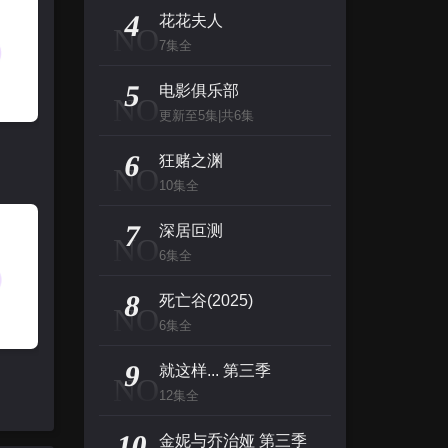
主演：张泉灵,郑方一,李晟,倪虹洁,尚雯
4
花花夫人
NO
7集全
创：战纪
5
主演：杰夫·布里吉斯,加内特·赫德兰,奥利维亚·王尔德,布鲁斯·巴克林纳,詹姆斯·弗莱
电影俱乐部
NO
更新至5集|共6集
名侦探柯南（日语）
6
狂赌之渊
NO
主演：高山南,山崎和佳奈,神谷明,小山力也,林原惠
10集全
看看你有多爱我
7
深居叵测
NO
主演：杨谨华,林思廷,詹子萱,狄志杰,李宗霖
6集全
8
死亡谷(2025)
NO
6集全
9
就这样... 第三季
NO
12集全
10
金妮与乔治娅 第三季