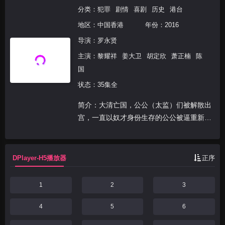
分类：
犯罪
剧情
喜剧
历史
港台
地区：
中国香港
年份：
2016
导演：
罗永贤
主演：
黎耀祥
姜大卫
胡定欣
萧正楠
陈
国
状态：35集全
简介：大清亡国，公公（太监）们被解散出
宫，一直以奴才身份生存的公公被逼重新学
做寻常百姓，重新得到尊严、自由、自我价
值后，公公如何以「常人」的身份活出自己
一片天？
DPlayer-H5播放器
正序
1
2
3
4
5
6