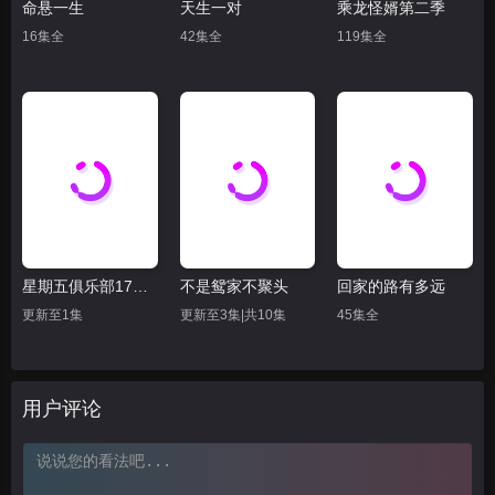
命悬一生
天生一对
乘龙怪婿第二季
16集全
42集全
119集全
星期五俱乐部17：善良赢得人心
不是鸳家不聚头
回家的路有多远
更新至1集
更新至3集|共10集
45集全
用户评论