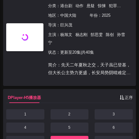
分类：
港台剧
动作
悬疑
惊悚
犯罪
奇幻
冒
地区：
中国大陆
年份：
2025
导演：
巨兴茂
主演：
杨旭文
杨志刚
郜思雯
陈创
孙雪
宁
状态：更新至20集|共40集
简介：先天二年夏秋之交，天子虽已登基，
但大长公主势力更盛，长安局势阴晴难定。
卢凌风（杨旭文 饰）和苏无名（杨志刚
饰），奉命带着由裴喜君、费鸡师、樱桃和
薛环组成的探案小队，以护送康国所献金桃
DPlayer-H5播放器
正序
的名义重返长安。...
1
2
3
4
5
6