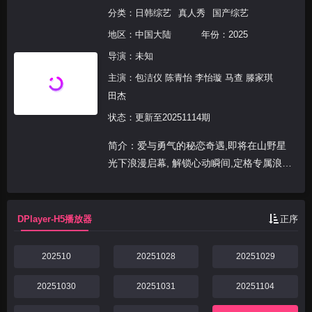
分类：
日韩综艺
真人秀
国产综艺
地区：
中国大陆
年份：
2025
导演：未知
主演：
包洁仪 陈青怡 李怡璇 马查 滕家琪
田杰
状态：更新至20251114期
简介：爱与勇气的秘恋奇遇,即将在山野星
光下浪漫启幕, 解锁心动瞬间,定格专属浪漫
~
DPlayer-H5播放器
正序
202510
20251028
20251029
20251030
20251031
20251104