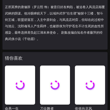
正邪莫辨的唐俪辞（罗云熙 饰）被昔日好友构陷，被迫卷入风流店颠覆
28
29
30
武林的阴谋。他冷眼睥睨天下，以域外武学"往生谱"秘探十三楼，智斗
剑王城，联盟碧落宫，入主中原剑会，与风流店对弈，但却在此过程中
31
32
33
与池云、沈郎魂等人产生羁绊，也被群侠为守护苍生不计生死的血性所
34
35
36
感染，最终选择肩负起江湖未来使命 。 剧集改编自知名作者藤萍的经
典武侠小说《千劫眉》。
37
38
39
40
猜你喜欢
命悬一生
刀尖舞者
依依向北风