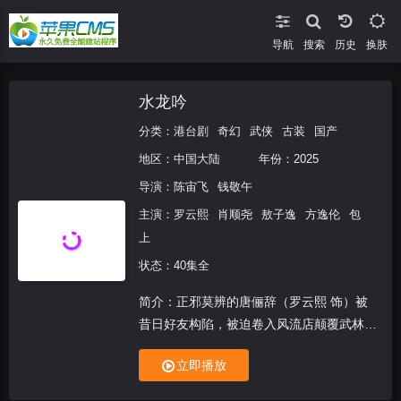
导航
搜索
换肤
水龙吟
分类：
港台剧
奇幻
武侠
古装
国产
地区：
中国大陆
年份：
2025
导演：
陈宙飞
钱敬午
主演：
罗云熙
肖顺尧
敖子逸
方逸伦
包
上
状态：40集全
简介：正邪莫辨的唐俪辞（罗云熙 饰）被
昔日好友构陷，被迫卷入风流店颠覆武林的
阴谋。他冷眼睥睨天下，以域外武学&quot;
立即播放
往生谱&quot;秘探十三楼，智斗剑王城，联
盟碧落宫，入主中原剑会，与风流店对弈，