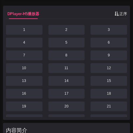
但却在此过程中与池云、沈...
DPlayer-H5播放器
正序
1
2
3
4
5
6
7
8
9
10
11
12
13
14
15
16
17
18
19
20
21
22
23
24
内容简介
25
26
27