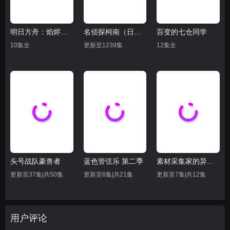
明日方舟：焰烬曙明
名侦探柯南（日语）
百变的七仓同学
10集全
更新至1239集
12集全
头号战队豪兽者
蓝色管弦乐 第二季
素材采集家的异世界旅行记
更新至37集|共50集
更新至6集|共21集
更新至7集|共12集
用户评论