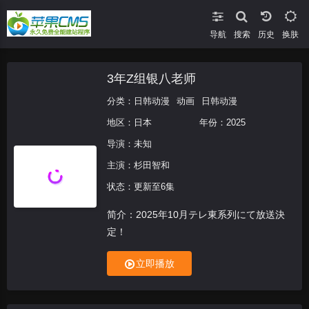
导航
搜索
换肤
3年Z组银八老师
分类：
日韩动漫
动画
日韩动漫
地区：
日本
年份：
2025
导演：未知
主演：
杉田智和
状态：更新至6集
简介：2025年10月テレ東系列にて放送決
定！
立即播放