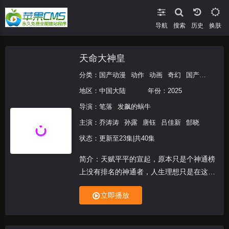
导航
搜索
换肤
天命大神皇
分类：
国产动漫
动作
动画
奇幻
国产动漫
地区：
中国大陆
年份：
2025
导演：
笔落
发飙的蜗牛
主演：
乔涛涛
孙露
唐钰
吕佳新
郜晓
状态：更新至23集|共40集
简介：天赋平平的宣起，原本只是个神通榜
上没有排名的神通者，人生理想只是在这一
方天地中，安全第一地苟到最后。然而一次
立即播放
外出，他恰好撞见倾城女帝和上古魔物的激
战，遭受池鱼之殃。危急时刻，宣起竟然开
启了“天秀”系统...