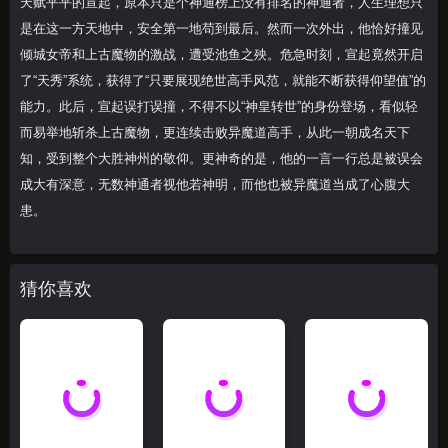
天赋平平的宣起，原本只是个神通榜上没有排名的神通者，人生理想只
是在这一方天地中，安全第一地苟到最后。然而一次外出，他恰好撞见
倾城女帝和上古魔物的激战，遭受池鱼之殃。危急时刻，宣起竟然开启
了“天秀”系统，获得了“只要展现绝世高手风范，就能不断获得仰望值”的
能力。此后，宣起误打误撞，不得不以“神皇转世”的身份登场，看似轻
而易举地斩杀上古魔物，更连续击败异魔道高手，从此一朝成名天下
知，受到整个大胜神州的敬仰。更神奇的是，他的一言一行总是被误会
成大有深意，无数神通者视他若神明，而他也被异魔道当成了心腹大
患。
猜你喜欢