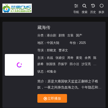
导航
搜索
换肤
藏海传
分类：
港台剧
剧情
古装
国产
地区：
中国大陆
年份：
2025
导演：
郑晓龙
曹译文
主演：
肖战
张婧仪
周奇
黄觉
余男
陈
妍希
张国强
乔振宇
田小洁
沙宝亮
张
铎
白冰
赵子琪
许龄月
柳明明
黄俊
状态：40集全
鹏
谭洋
梁超
邢岷山
杨雨潼
邵汶
杨
简介：原是大雍国钦天监监正蒯铎之子稚
帆
刘潮
王韵之
宋元甫
杨博潇
武志
奴，一夜之间身负血海之仇。十年隐忍和学
强
李嘉鑫
应世鸣
伍姣
钟汉良
习之后，稚奴化名藏海（肖战 饰）回到京
立即播放
城，凭借营造技艺和纵横之术，在朝堂上步
步高升。他将当年灭门真相公之于众、一雪