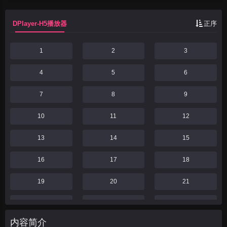
冤屈，也在逐渐成长...
DPlayer-H5播放器
正序
1
2
3
4
5
6
7
8
9
10
11
12
13
14
15
16
17
18
19
20
21
22
23
24
内容简介
25
26
27