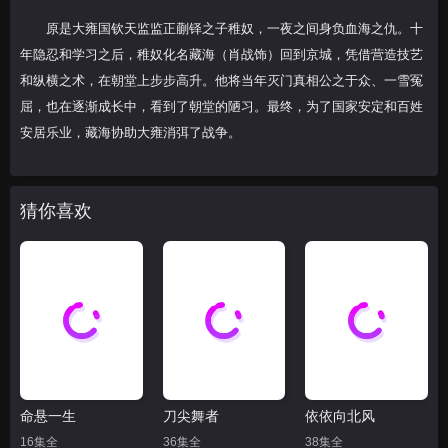
原是大雍国钦天监监正蒯铎之子稚奴，一夜之间身负血海之仇。十
28
29
30
年隐忍和学习之后，稚奴化名藏海（肖战饰）回到京城，凭借营造技艺
和纵横之术，在朝堂上步步高升。他将当年灭门真相公之于众、一雪冤
31
32
33
屈，也在逐渐成长中，看到了朝堂的陋习。最终，为了国家安定和百姓
34
35
36
安居乐业，藏海协助大雍消弭了战争。
37
38
39
猜你喜欢
40
命悬一生
刀尖舞者
依依向北风
16集全
36集全
38集全