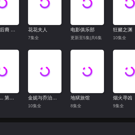
吸血鬼后裔 第一季
花花夫人
电影俱乐部
狂赌之渊
7集全
更新至5集|共6集
10集全
就这样... 第三季
金妮与乔治娅 第三季
地狱旅馆
烟火寻凶
10集全
8集全
9集全