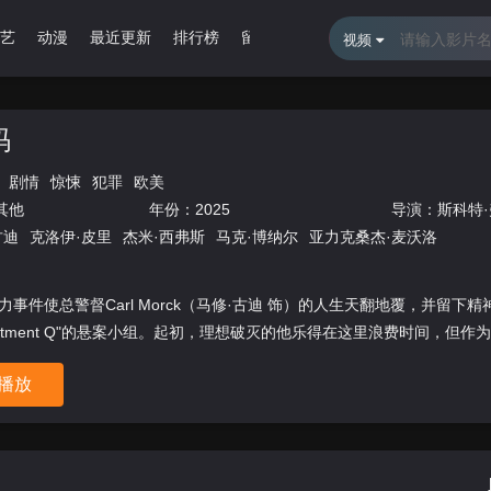
艺
动漫
最近更新
排行榜
留言报错
视频
码
剧情
惊悚
犯罪
欧美
其他
年份：
2025
导演：
斯科特
古迪
克洛伊·皮里
杰米·西弗斯
马克·博纳尔
亚力克桑杰·麦沃洛
力事件使总警督Carl Morck（马修·古迪 饰）的人生天翻地覆，并留下
artment Q"的悬案小组。起初，理想破灭的他乐得在这里浪费时间，但作为警
播放