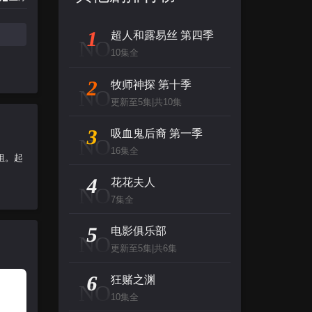
1
超人和露易丝 第四季
NO
10集全
2
牧师神探 第十季
NO
更新至5集|共10集
3
吸血鬼后裔 第一季
NO
16集全
小组。起
4
花花夫人
NO
7集全
5
电影俱乐部
NO
更新至5集|共6集
6
狂赌之渊
NO
10集全