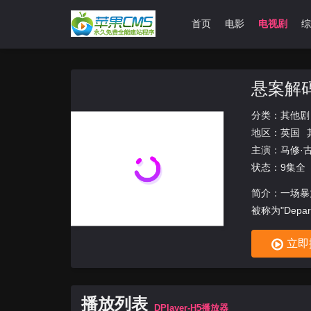
首页
电影
电视剧
综
悬案解
分类：
其他剧
地区：
英国
主演：
马修·
状态：9集全
简介：一场暴
被称为"Dep
立即
播放列表
DPlayer-H5播放器