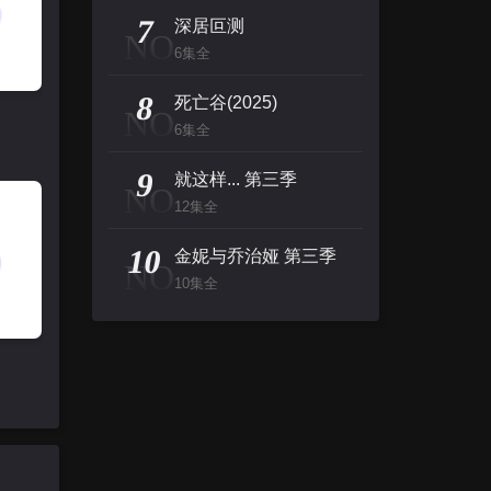
7
深居叵测
NO
6集全
8
死亡谷(2025)
NO
6集全
9
就这样... 第三季
NO
12集全
10
金妮与乔治娅 第三季
NO
10集全