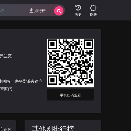
排行榜
换肤
·弗兰克
精神创伤，他被委派去建立
察的...
手机扫码观看
其他剧排行榜
正序