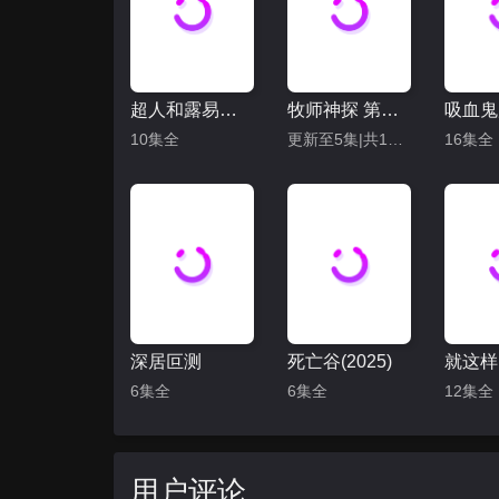
超人和露易丝 第四季
牧师神探 第十季
10集全
更新至5集|共10集
16集全
深居叵测
死亡谷(2025)
6集全
6集全
12集全
用户评论