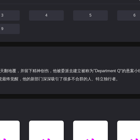
3
4
5
6
9
人生天翻地覆，并留下精神创伤，他被委派去建立被称为"Department Q"的悬案
觉最终觉醒，他的新部门深深吸引了很多不合群的人、特立独行者。