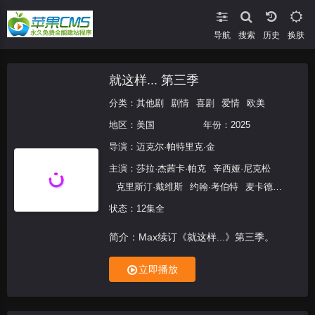
导航
搜索
换肤
就这样... 第三季
分类：
其他剧
剧情
喜剧
爱情
欧美
地区：
美国
年份：
2025
导演：
迈克尔·帕特里克·金
主演：
莎拉·杰茜卡·帕克
辛西娅·尼克松
克里斯汀·戴维斯
约翰·考伯特
麦卡德·
布鲁克
状态：12集全
简介：Max续订《就这样...》第三季。
立即播放