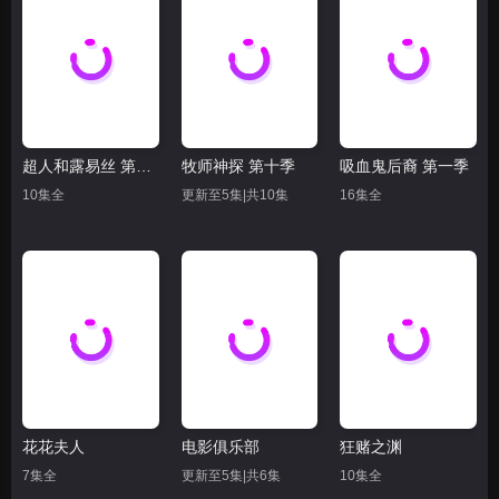
超人和露易丝 第四季
牧师神探 第十季
吸血鬼后裔 第一季
10集全
更新至5集|共10集
16集全
花花夫人
电影俱乐部
狂赌之渊
7集全
更新至5集|共6集
10集全