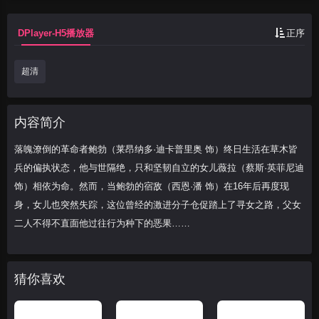
再度现身，女...
DPlayer-H5播放器
正序
超清
内容简介
落魄潦倒的革命者鲍勃（莱昂纳多·迪卡普里奥 饰）终日生活在草木皆
兵的偏执状态，他与世隔绝，只和坚韧自立的女儿薇拉（蔡斯·英菲尼迪
饰）相依为命。然而，当鲍勃的宿敌（西恩·潘 饰）在16年后再度现
身，女儿也突然失踪，这位曾经的激进分子仓促踏上了寻女之路，父女
二人不得不直面他过往行为种下的恶果……
猜你喜欢