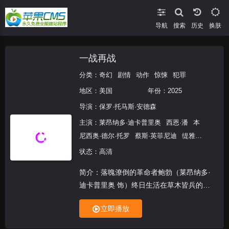
导航
搜索
换肤
一战再战
分类：
奇幻
剧情
动作
惊悚
犯罪
地区：
美国
年份：
2025
导演：
保罗·托马斯·安德森
主演：
莱昂纳多·迪卡普里奥
西恩·潘
本
尼西奥·德尔·托罗
蔡斯·英菲尼迪
缇雅娜·
泰
状态：高清
简介：落魄潦倒的革命者鲍勃（莱昂纳多·
迪卡普里奥 饰）终日生活在草木皆兵的偏
执状态，他与世隔绝，只和坚韧自立的女儿
立即播放
薇拉（蔡斯·英菲尼迪 饰）相依为命。然
而，当鲍勃的宿敌（西恩·潘 饰）在16年后