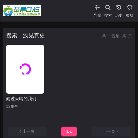
导航
搜索
换肤
搜索：浅见真史
共
1
个视频 · 第1页
雨过天晴的我们
12集全
上一页
1/1
下一页