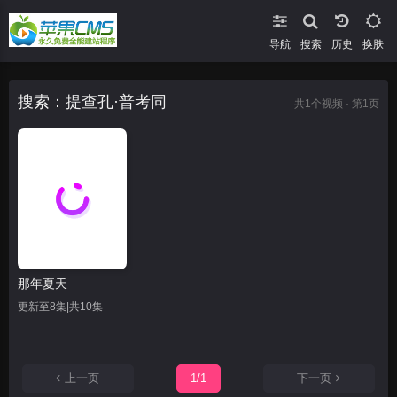
导航
搜索
换肤
搜索：提查孔·普考同
共
1
个视频 · 第1页
那年夏天
更新至8集|共10集
上一页
1/1
下一页