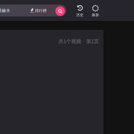
排行榜
换肤
共
1
个视频 · 第1页