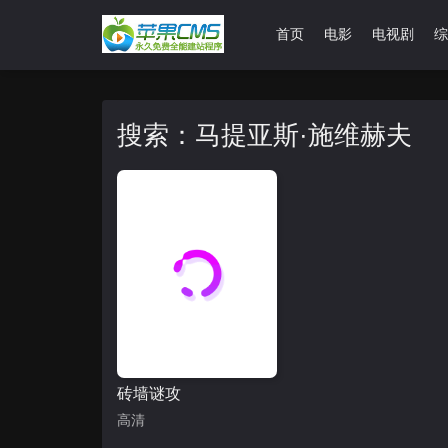
首页
电影
电视剧
综
搜索：马提亚斯·施维赫夫
砖墙谜攻
高清