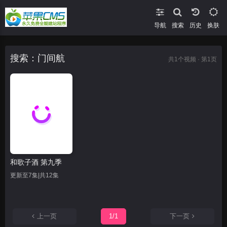
导航
搜索
换肤
搜索：门间航
共
1
个视频 · 第1页
和歌子酒 第九季
更新至7集|共12集
上一页
1/1
下一页