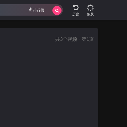
排行榜
换肤
共
3
个视频 · 第1页