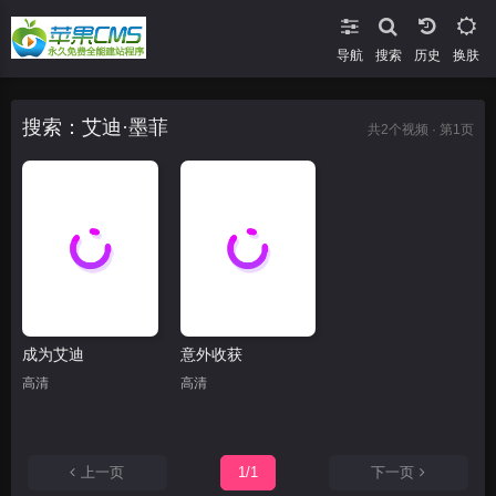
导航
搜索
换肤
搜索：艾迪·墨菲
共
2
个视频 · 第1页
成为艾迪
意外收获
高清
高清
上一页
1/1
下一页