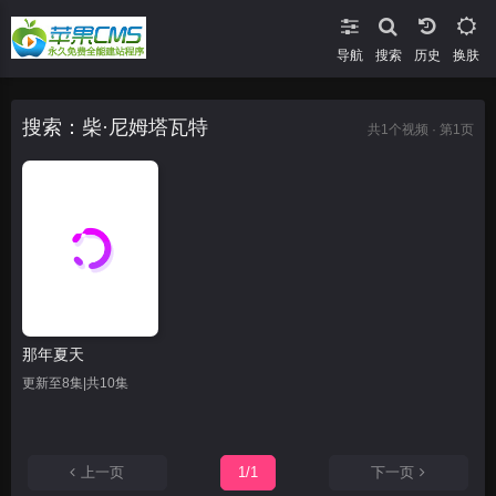
导航
搜索
换肤
搜索：柴·尼姆塔瓦特
共
1
个视频 · 第1页
那年夏天
更新至8集|共10集
上一页
1/1
下一页