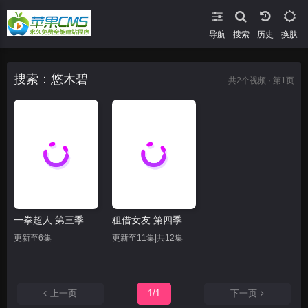
导航
搜索
换肤
搜索：悠木碧
共
2
个视频 · 第1页
一拳超人 第三季
租借女友 第四季
更新至6集
更新至11集|共12集
上一页
1/1
下一页