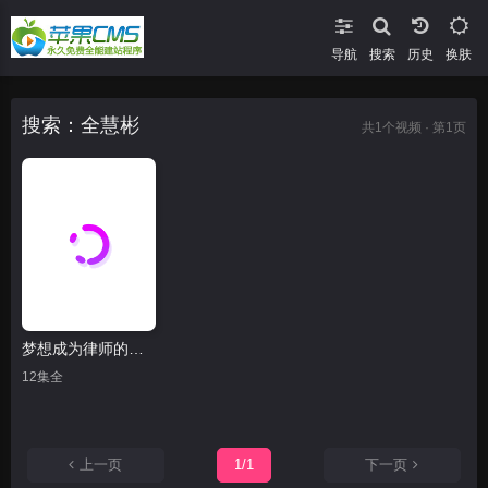
导航
搜索
换肤
搜索：全慧彬
共
1
个视频 · 第1页
梦想成为律师的律师们
12集全
上一页
1/1
下一页